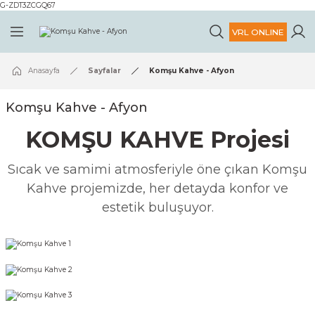
G-ZDT3ZCGQ67
Geri Dön
Geri Dön
VRL ONLINE
MİZ
ARIMIZ
HOME
HORECA
Ev Kataloğu
Horeca Kataloğu
Anasayfa
Sayfalar
Komşu Kahve - Afyon
Masalar
Horeca Ürünleri
VRL HOME '26
VRL HORECA '26
Komşu Kahve - Afyon
u
Sandalyeler
KOMŞU KAHVE Projesi
Tamamlayıcı Ürünler
Sıcak ve samimi atmosferiyle öne çıkan Komşu
Kahve projemizde, her detayda konfor ve
Masa Takımları
estetik buluşuyor.
Köşe Takımları
Yeni Ürünler