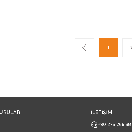
1
URULAR
İLETİŞİM
+90 276 266 88