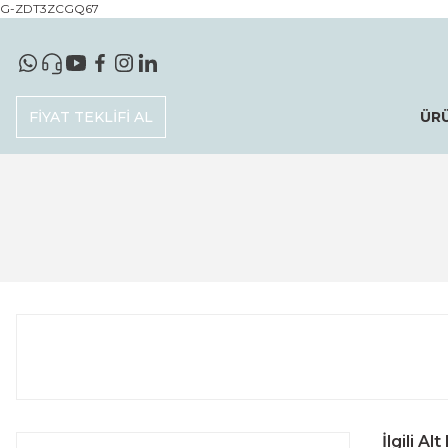
G-ZDT3ZCGQ67
FİYAT TEKLİFİ AL
ÜR
İlgili Al