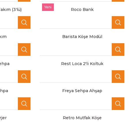
Yeni
akım (3'lü)
Roco Bank
akım
Barista Köşe Modül
Sehpa
Rest Loca 2'li Koltuk
ehpa
Freya Sehpa Ahşap
jer
Retro Mutfak Köşe