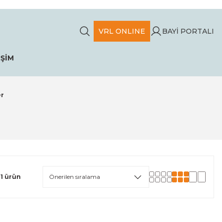
VRL ONLINE
BAYİ PORTALI
İŞİM
er
1 ürün