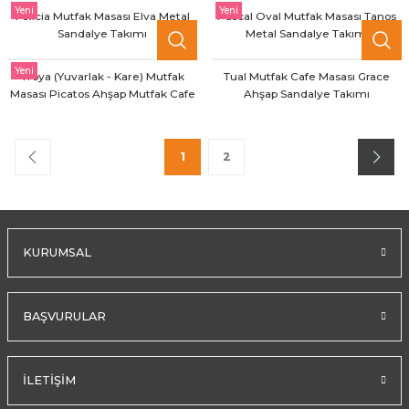
Yeni
Yeni
Felicia Mutfak Masası Elva Metal
Pascal Oval Mutfak Masası Tanos
Sandalye Takımı
Metal Sandalye Takımı
Yeni
Troya (Yuvarlak - Kare) Mutfak
Tual Mutfak Cafe Masası Grace
Masası Picatos Ahşap Mutfak Cafe
Ahşap Sandalye Takımı
Sandalyesi
1
2
KURUMSAL
BAŞVURULAR
İLETİŞİM