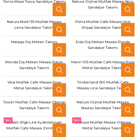
Tema Masa Tosca Sandalye Takımı
Natura Orjinal Mutfak Masası Nico
Sandalye Takımı
Natura Bold 135 Mutfak Masası
Petra Mutfak Cafe Masası Vice
Lima Sandalye Takımı
Ahşap Sandalye Takımı
Malaga Dış Mekan Takımı
Elda Dış Mekan Masası Ronda
Sandalye Takımı
Merida Dış Mekan Masası Raton
Marin 105 Mutfak Cafe Masası Rosa
Sandalye Takımı
Metal Sandalye Takımı
Vital Mutfak Cafe Masası Flora
Timberland 180 Mutfak Cafe
Metal Sandalye Takımı
Masası Lina Sandalye Takımı
Tower Mutfak Cafe Masası Oberon
Natura Orjinal Mutfak Masası
Sandalye Takımı
Nastas Sandalye Takımı
Yeni
Yeni
Ledart (Rgb Led Aydınlatmalı)
Odessa Mutfak Masası Odessa
Mutfak Cafe Masası Zenit 180°
Metal Sandalye Takımı
Mutfak Cafe Sandalyesi