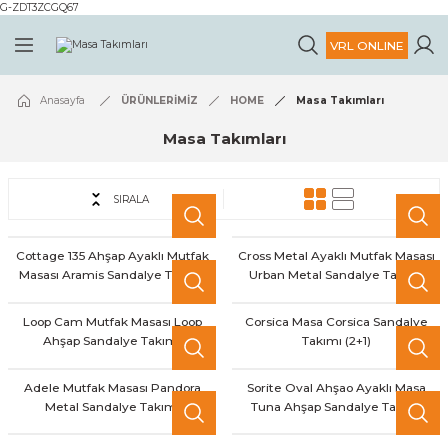
G-ZDT3ZCGQ67
Geri Dön
Geri Dön
VRL ONLINE
MİZ
ARIMIZ
HOME
HORECA
Ev Kataloğu
Horeca Kataloğu
Anasayfa
ÜRÜNLERİMİZ
HOME
Masa Takımları
Masalar
Horeca Ürünleri
VRL HOME '26
VRL HORECA '26
Masa Takımları
u
Sandalyeler
SIRALA
Tamamlayıcı Ürünler
Cottage 135 Ahşap Ayaklı Mutfak
Cross Metal Ayaklı Mutfak Masası
Masası Aramis Sandalye Takımı
Urban Metal Sandalye Takımı
Masa Takımları
Loop Cam Mutfak Masası Loop
Corsica Masa Corsica Sandalye
Köşe Takımları
Ahşap Sandalye Takımı
Takımı (2+1)
Yeni Ürünler
Adele Mutfak Masası Pandora
Sorite Oval Ahşao Ayaklı Masa
Metal Sandalye Takımı
Tuna Ahşap Sandalye Takımı