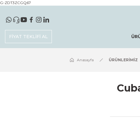
G-ZDT3ZCGQ67
FİYAT TEKLİFİ AL
ÜR
Anasayfa
ÜRÜNLERİMİZ
Cuba