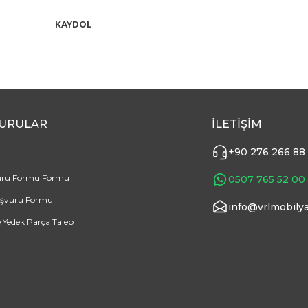
KAYDOL
URULAR
İLETİŞİM
+90 276 266 88
uru Formu Formu
0507 765 52 00
aşvuru Formu
info@vrlmobilya
e Yedek Parça Talep