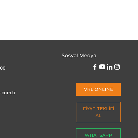
Sosyal Medya
 88
VRL ONLINE
.com.tr
FİYAT TEKLİFİ
AL
WHATSAPP