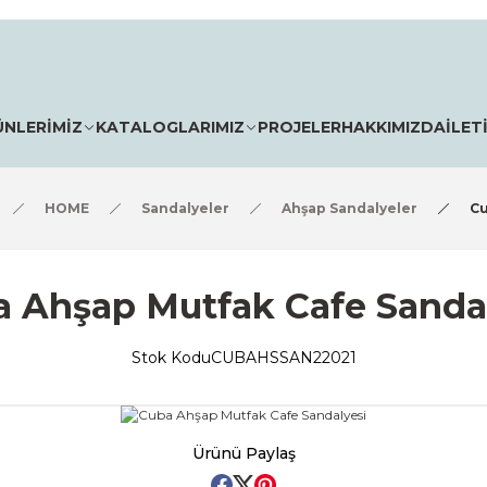
ÜNLERİMİZ
KATALOGLARIMIZ
PROJELER
HAKKIMIZDA
İLET
HOME
Sandalyeler
Ahşap Sandalyeler
Cu
 Ahşap Mutfak Cafe Sanda
Stok Kodu
CUBAHSSAN22021
Ürünü Paylaş