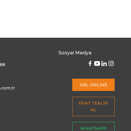
Sosyal Medya
 88
VRL ONLINE
.com.tr
FİYAT TEKLİFİ
AL
WHATSAPP