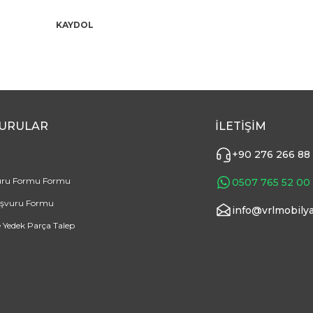
KAYDOL
URULAR
İLETİŞİM
+90 276 266 88
uru Formu Formu
0507 765 52 00
aşvuru Formu
info@vrlmobilya
e Yedek Parça Talep