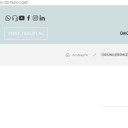
G-ZDT3ZCGQ67
FİYAT TEKLİFİ AL
ÜR
Anasayfa
ÜRÜNLERİMİZ