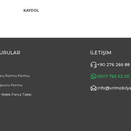
KAYDOL
URULAR
İLETİŞİM
+90 276 266 88
uru Formu Formu
0507 765 52 00
aşvuru Formu
info@vrlmobilya
e Yedek Parça Talep