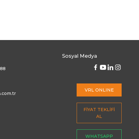
Sosyal Medya
 88
VRL ONLINE
.com.tr
FİYAT TEKLİFİ
AL
WHATSAPP