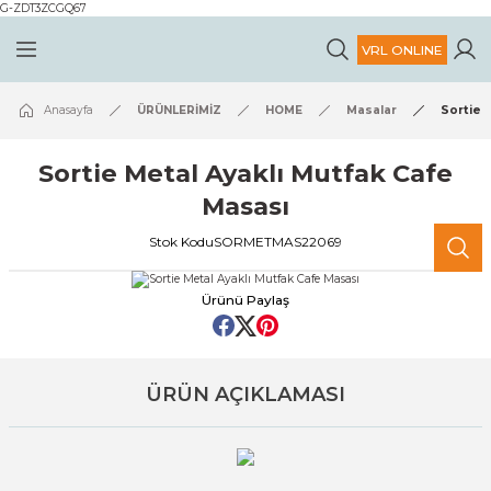
G-ZDT3ZCGQ67
Geri Dön
Geri Dön
VRL ONLINE
MİZ
ARIMIZ
HOME
HORECA
Ev Kataloğu
Horeca Kataloğu
Anasayfa
ÜRÜNLERİMİZ
HOME
Masalar
Sortie 
Masalar
Horeca Ürünleri
VRL HOME '26
VRL HORECA '26
Sortie Metal Ayaklı Mutfak Cafe
u
Sandalyeler
Masası
Stok Kodu
SORMETMAS22069
Tamamlayıcı Ürünler
Ürünü Paylaş
Masa Takımları
Köşe Takımları
ÜRÜN AÇIKLAMASI
Yeni Ürünler