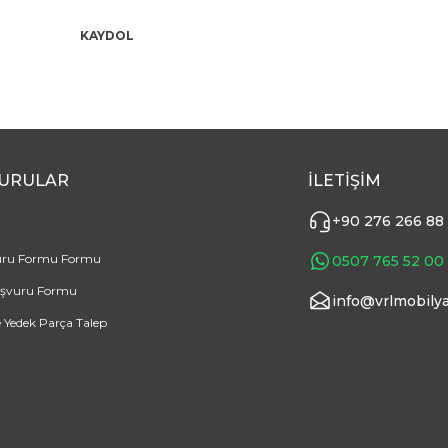
KAYDOL
URULAR
İLETİŞİM
+90 276 266 88
uru Formu Formu
0507 765 52 00
aşvuru Formu
info@vrlmobilya
e Yedek Parça Talep