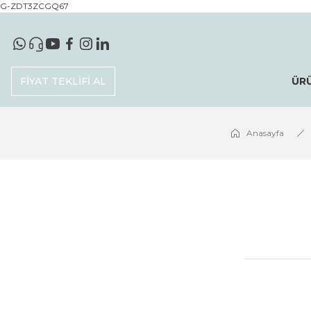
G-ZDT3ZCGQ67
FİYAT TEKLİFİ AL
ÜR
Anasayfa