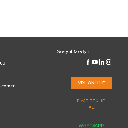
Sosyal Medya
 88
VRL ONLINE
.com.tr
FİYAT TEKLİFİ
AL
WHATSAPP